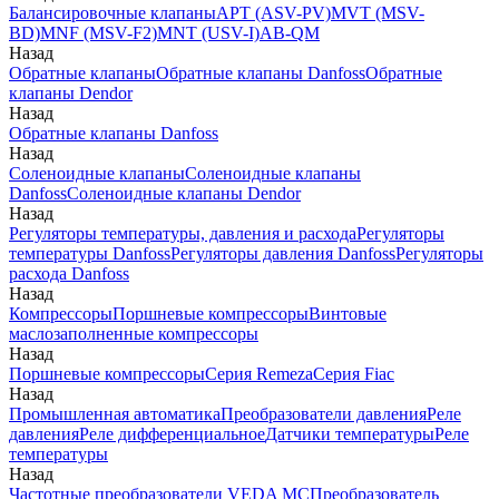
Балансировочные клапаны
APT (ASV-PV)
MVT (MSV-
BD)
MNF (MSV-F2)
MNT (USV-I)
AB-QM
Назад
Обратные клапаны
Обратные клапаны Danfoss
Обратные
клапаны Dendor
Назад
Обратные клапаны Danfoss
Назад
Соленоидные клапаны
Соленоидные клапаны
Danfoss
Соленоидные клапаны Dendor
Назад
Регуляторы температуры, давления и расхода
Регуляторы
температуры Danfoss
Регуляторы давления Danfoss
Регуляторы
расхода Danfoss
Назад
Компрессоры
Поршневые компрессоры
Винтовые
маслозаполненные компрессоры
Назад
Поршневые компрессоры
Серия Remeza
Серия Fiac
Назад
Промышленная автоматика
Преобразователи давления
Реле
давления
Реле дифференциальное
Датчики температуры
Реле
температуры
Назад
Частотные преобразователи VEDA MC
Преобразователь