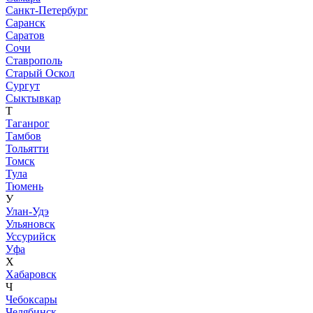
Санкт-Петербург
Саранск
Саратов
Сочи
Ставрополь
Старый Оскол
Сургут
Сыктывкар
Т
Таганрог
Тамбов
Тольятти
Томск
Тула
Тюмень
У
Улан-Удэ
Ульяновск
Уссурийск
Уфа
Х
Хабаровск
Ч
Чебоксары
Челябинск