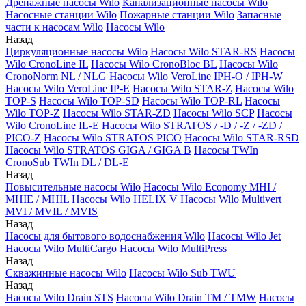
Дренажные насосы Wilo
Канализационные насосы Wilo
Насосные станции Wilo
Пожарные станции Wilo
Запасные
части к насосам Wilo
Насосы Wilo
Назад
Циркуляционные насосы Wilo
Насосы Wilo STAR-RS
Насосы
Wilo CronoLine IL
Насосы Wilo CronoBloc BL
Насосы Wilo
CronoNorm NL / NLG
Насосы Wilo VeroLine IPH-O / IPH-W
Насосы Wilo VeroLine IP-E
Насосы Wilo STAR-Z
Насосы Wilo
TOP-S
Насосы Wilo TOP-SD
Насосы Wilo TOP-RL
Насосы
Wilo TOP-Z
Насосы Wilo STAR-ZD
Насосы Wilo SCP
Насосы
Wilo CronoLine IL-E
Насосы Wilo STRATOS / -D / -Z / -ZD /
PICO-Z
Насосы Wilo STRATOS PICO
Насосы Wilo STAR-RSD
Насосы Wilo STRATOS GIGA / GIGA B
Насосы TWIn
CronoSub TWIn DL / DL-E
Назад
Повысительные насосы Wilo
Насосы Wilo Economy MHI /
MHIE / MHIL
Насосы Wilo HELIX V
Насосы Wilo Multivert
MVI / MVIL / MVIS
Назад
Насосы для бытового водоснабжения Wilo
Насосы Wilo Jet
Насосы Wilo MultiCargo
Насосы Wilo MultiPress
Назад
Скважинные насосы Wilo
Насосы Wilo Sub TWU
Назад
Насосы Wilo Drain STS
Насосы Wilo Drain TM / TMW
Насосы