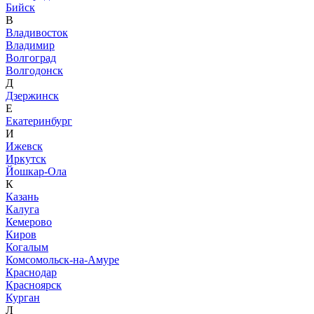
Бийск
В
Владивосток
Владимир
Волгоград
Волгодонск
Д
Дзержинск
Е
Екатеринбург
И
Ижевск
Иркутск
Йошкар-Ола
К
Казань
Калуга
Кемерово
Киров
Когалым
Комсомольск-на-Амуре
Краснодар
Красноярск
Курган
Л