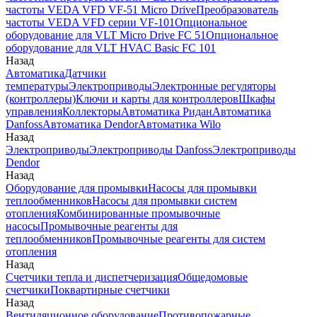
частоты VEDA VFD VF-51 Micro Drive
Преобразователь
частоты VEDA VFD серии VF-101
Опциональное
оборудование для VLT Micro Drive FC 51
Опциональное
оборудование для VLT HVAC Basic FC 101
Назад
Автоматика
Датчики
температуры
Электроприводы
Электронные регуляторы
(контроллеры)
Ключи и карты для контроллеров
Шкафы
управления
Коллекторы
Автоматика Ридан
Автоматика
Danfoss
Автоматика Dendor
Автоматика Wilo
Назад
Электроприводы
Электроприводы Danfoss
Электроприводы
Dendor
Назад
Оборудование для промывки
Насосы для промывки
теплообменников
Насосы для промывки систем
отопления
Комбинированные промывочные
насосы
Промывочные реагенты для
теплообменников
Промывочные реагенты для систем
отопления
Назад
Счетчики тепла и диспетчеризация
Общедомовые
счетчики
Поквартирные счетчики
Назад
Вентиляционное оборудование
Противопожарные