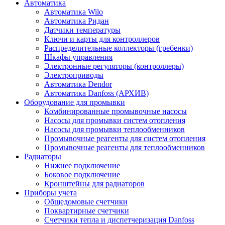
Автоматика
Автоматика Wilo
Автоматика Ридан
Датчики температуры
Ключи и карты для контроллеров
Распределительные коллекторы (гребенки)
Шкафы управления
Электронные регуляторы (контроллеры)
Электроприводы
Автоматика Dendor
Автоматика Danfoss (АРХИВ)
Оборудование для промывки
Комбинированные промывочные насосы
Насосы для промывки систем отопления
Насосы для промывки теплообменников
Промывочные реагенты для систем отопления
Промывочные реагенты для теплообменников
Радиаторы
Нижнее подключение
Боковое подключение
Кронштейны для радиаторов
Приборы учета
Общедомовые счетчики
Поквартирные счетчики
Счетчики тепла и диспетчеризация Danfoss