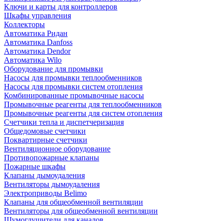
Ключи и карты для контроллеров
Шкафы управления
Коллекторы
Автоматика Ридан
Автоматика Danfoss
Автоматика Dendor
Автоматика Wilo
Оборудование для промывки
Насосы для промывки теплообменников
Насосы для промывки систем отопления
Комбинированные промывочные насосы
Промывочные реагенты для теплообменников
Промывочные реагенты для систем отопления
Счетчики тепла и диспетчеризация
Общедомовые счетчики
Поквартирные счетчики
Вентиляционное оборудование
Противопожарные клапаны
Пожарные шкафы
Клапаны дымоудаления
Вентиляторы дымоудаления
Электроприводы Belimo
Клапаны для общеобменной вентиляции
Вентиляторы для общеобменной вентиляции
Шумоглушители для каналов