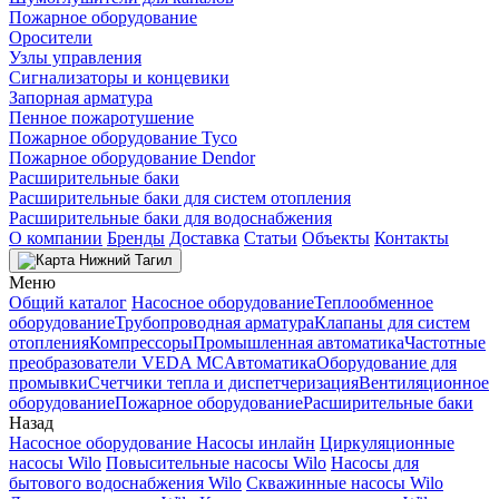
Пожарное оборудование
Оросители
Узлы управления
Сигнализаторы и концевики
Запорная арматура
Пенное пожаротушение
Пожарное оборудование Tyco
Пожарное оборудование Dendor
Расширительные баки
Расширительные баки для систем отопления
Расширительные баки для водоснабжения
О компании
Бренды
Доставка
Статьи
Объекты
Контакты
Нижний Тагил
Меню
Общий каталог
Насосное оборудование
Теплообменное
оборудование
Трубопроводная арматура
Клапаны для систем
отопления
Компрессоры
Промышленная автоматика
Частотные
преобразователи VEDA MC
Автоматика
Оборудование для
промывки
Счетчики тепла и диспетчеризация
Вентиляционное
оборудование
Пожарное оборудование
Расширительные баки
Назад
Насосное оборудование
Насосы инлайн
Циркуляционные
насосы Wilo
Повысительные насосы Wilo
Насосы для
бытового водоснабжения Wilo
Скважинные насосы Wilo