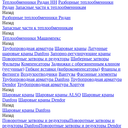
Теплообменники Ридан НН
Разборные теплообменники
Ридан
Запасные части к теплообменникам
Назад
Разборные теплообменники Ридан
Назад
Запасные части к теплообменникам
Назад
Теплообменники Машимпекс
Назад
Трубопроводная арматура
Шаровые краны
Латунные
шаровые краны Danfoss
Запорно-регулирующие краны
Поворотные затворы и редукторы
Шиберные затворы
Фильтры
Компенсаторы
Задвижки с обрезиненным клином
(чугунные)
Гибкие вставки (виброкомпенсаторы)
Фланцы и
фитинги
Воздухоотводчики
Вантузы
Фасонные элементы
Трубопроводная арматура Danfoss
Трубопроводная арматура
Dendor
Трубопроводная арматура Хортум
Назад
Шаровые краны
Шаровые краны ALSO
Шаровые краны
Danfoss
Шаровые краны Dendor
Назад
Шаровые краны Danfoss
Назад
Поворотные затворы и редукторы
Поворотные затворы и
редукторы Danfoss
Поворотные затворы и редукторы Dendor