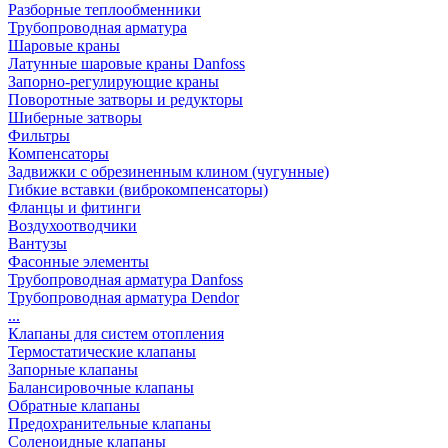
Разборные теплообменники
Трубопроводная арматура
Шаровые краны
Латунные шаровые краны Danfoss
Запорно-регулирующие краны
Поворотные затворы и редукторы
Шиберные затворы
Фильтры
Компенсаторы
Задвижки с обрезиненным клином (чугунные)
Гибкие вставки (виброкомпенсаторы)
Фланцы и фитинги
Воздухоотводчики
Вантузы
Фасонные элементы
Трубопроводная арматура Danfoss
Трубопроводная арматура Dendor
...
Клапаны для систем отопления
Термостатические клапаны
Запорные клапаны
Балансировочные клапаны
Обратные клапаны
Предохранительные клапаны
Соленоидные клапаны