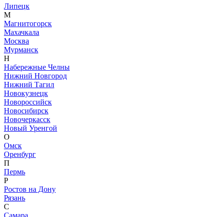
Липецк
М
Магнитогорск
Махачкала
Москва
Мурманск
Н
Набережные Челны
Нижний Новгород
Нижний Тагил
Новокузнецк
Новороссийск
Новосибирск
Новочеркасск
Новый Уренгой
О
Омск
Оренбург
П
Пермь
Р
Ростов на Дону
Рязань
С
Самара