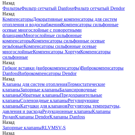
Назад
Фильтры
Фильтр сетчатый Danfoss
Фильтр сетчатый Dendor
Назад
Компенсаторы
Декоративные компенсаторы для систем
отопления и водоснабжения
Компенсаторы сильфонные
осевые многослойные с поворотными
фланцами
Многослойные сильфонные
компенсаторы
Компенсаторы сильфонные осевые
резьбовые
Компенсаторы сильфонные осевые
многослойные
Компенсаторы Хортум
Компенсаторы
сильфонные
Назад
Гибкие вставки (виброкомпенсаторы)
Виброкомпенсаторы
Danfoss
Виброкомпенсаторы Dendor
Назад
Клапаны для систем отопления
Термостатические
клапаны
Запорные клапаны
Балансировочные
клапаны
Обратные клапаны
Предохранительные
клапаны
Соленоидные клапаны
Регулирующие
клапаны
Катушки для клапанов
Регуляторы температуры,
давления и расхода
Редукционные клапаны
Клапаны
Ридан
Клапаны Dendor
Клапаны Danfoss
Назад
Запорные клапаны
RLV
MSV-S
Назад