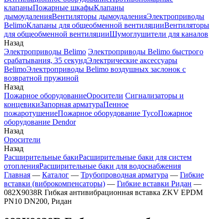
клапаны
Пожарные шкафы
Клапаны
дымоудаления
Вентиляторы дымоудаления
Электроприводы
Belimo
Клапаны для общеобменной вентиляции
Вентиляторы
для общеобменной вентиляции
Шумоглушители для каналов
Назад
Электроприводы Belimo
Электроприводы Belimo быстрого
срабатывания, 35 секунд
Электрические аксессуары
Belimo
Электроприводы Belimo воздушных заслонок c
возвратной пружиной
Назад
Пожарное оборудование
Оросители
Сигнализаторы и
концевики
Запорная арматура
Пенное
пожаротушение
Пожарное оборудование Tyco
Пожарное
оборудование Dendor
Назад
Оросители
Назад
Расширительные баки
Расширительные баки для систем
отопления
Расширительные баки для водоснабжения
Главная
—
Каталог
—
Трубопроводная арматура
—
Гибкие
вставки (виброкомпенсаторы)
—
Гибкие вставки Ридан
—
082X9038R Гибкая антивибрационная вставка ZKV EPDM
PN10 DN200, Ридан