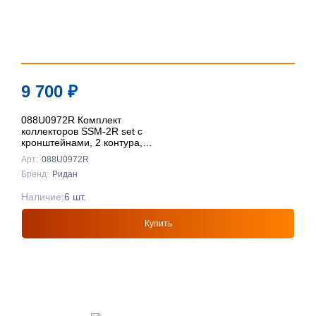
9 700
₽
088U0972R Комплект
коллекторов SSM-2R set с
кронштейнами, 2 контура,
Ридан
Арт:
088U0972R
Бренд:
Ридан
Наличие:
6 шт.
Купить