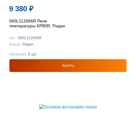
9 380
₽
060L112066R Реле
температуры KP80R, Ридан
Арт:
060L112066R
Бренд:
Ридан
Наличие:
3 шт.
Купить