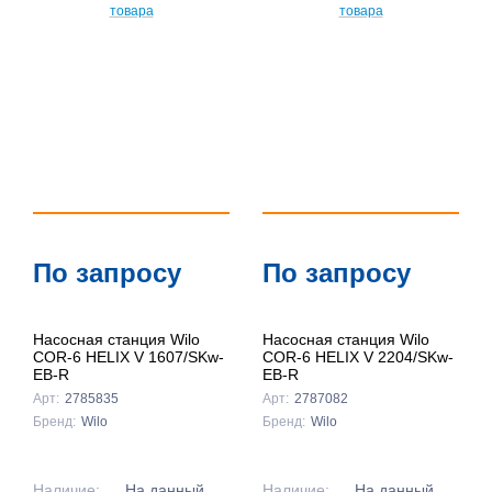
По
популярности
По цене ↑
По цене ↓
По названию
↑
По названию
По запросу
По запросу
↓
Насосная станция Wilo
Насосная станция Wilo
COR-6 HELIX V 1607/SKw-
COR-6 HELIX V 2204/SKw-
EB-R
EB-R
Арт:
2785835
Арт:
2787082
Бренд:
Wilo
Бренд:
Wilo
Наличие:
На данный
Наличие:
На данный