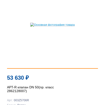
53 630
₽
APT-R клапан DN 50(пр. класс
2862128007)
Арт:
003Z5706R