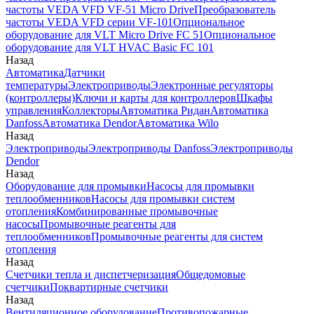
частоты VEDA VFD VF-51 Micro Drive
Преобразователь
частоты VEDA VFD серии VF-101
Опциональное
оборудование для VLT Micro Drive FC 51
Опциональное
оборудование для VLT HVAC Basic FC 101
Назад
Автоматика
Датчики
температуры
Электроприводы
Электронные регуляторы
(контроллеры)
Ключи и карты для контроллеров
Шкафы
управления
Коллекторы
Автоматика Ридан
Автоматика
Danfoss
Автоматика Dendor
Автоматика Wilo
Назад
Электроприводы
Электроприводы Danfoss
Электроприводы
Dendor
Назад
Оборудование для промывки
Насосы для промывки
теплообменников
Насосы для промывки систем
отопления
Комбинированные промывочные
насосы
Промывочные реагенты для
теплообменников
Промывочные реагенты для систем
отопления
Назад
Счетчики тепла и диспетчеризация
Общедомовые
счетчики
Поквартирные счетчики
Назад
Вентиляционное оборудование
Противопожарные