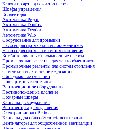
Ключи и карты для контроллеров
Шкафы управления
Коллекторы
Автоматика Ридан
Автоматика Danfoss
Автоматика Dendor
Автоматика Wilo
Оборудование для промывки
Насосы для промывки теплообменников
Насосы для промывки систем отопления
Комбинированные промывочные насосы
Промывочные реагенты для теплообменников
Промывочные реагенты для систем отопления
Счетчики тепла и диспетчеризация
Общедомовые счетчики
Поквартирные счетчики
Вентиляционное оборудование
Противопожарные клапаны
Пожарные шкафы
Клапаны дымоудаления
Вентиляторы дымоудаления
Электроприводы Belimo
Клапаны для общеобменной вентиляции
Вентиляторы для общеобменной вентиляции
Шумоглушители для каналов