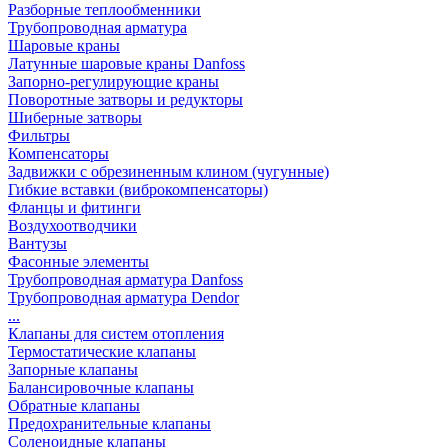
Разборные теплообменники
Трубопроводная арматура
Шаровые краны
Латунные шаровые краны Danfoss
Запорно-регулирующие краны
Поворотные затворы и редукторы
Шиберные затворы
Фильтры
Компенсаторы
Задвижки с обрезиненным клином (чугунные)
Гибкие вставки (виброкомпенсаторы)
Фланцы и фитинги
Воздухоотводчики
Вантузы
Фасонные элементы
Трубопроводная арматура Danfoss
Трубопроводная арматура Dendor
...
Клапаны для систем отопления
Термостатические клапаны
Запорные клапаны
Балансировочные клапаны
Обратные клапаны
Предохранительные клапаны
Соленоидные клапаны