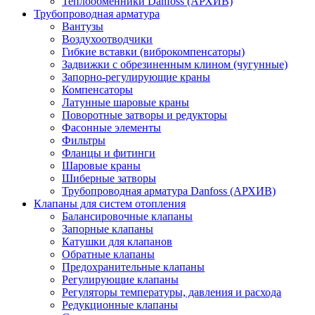
Теплообменники Danfoss (АРХИВ)
Трубопроводная арматура
Вантузы
Воздухоотводчики
Гибкие вставки (виброкомпенсаторы)
Задвижки с обрезиненным клином (чугунные)
Запорно-регулирующие краны
Компенсаторы
Латунные шаровые краны
Поворотные затворы и редукторы
Фасонные элементы
Фильтры
Фланцы и фитинги
Шаровые краны
Шиберные затворы
Трубопроводная арматура Danfoss (АРХИВ)
Клапаны для систем отопления
Балансировочные клапаны
Запорные клапаны
Катушки для клапанов
Обратные клапаны
Предохранительные клапаны
Регулирующие клапаны
Регуляторы температуры, давления и расхода
Редукционные клапаны