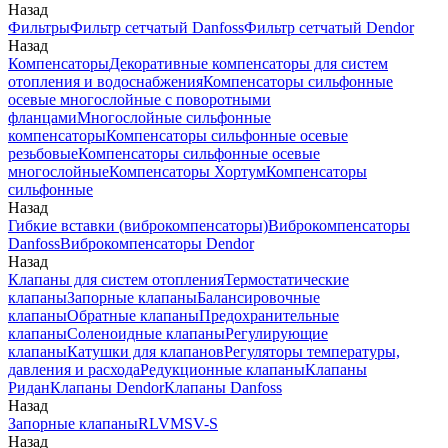
Назад
Фильтры
Фильтр сетчатый Danfoss
Фильтр сетчатый Dendor
Назад
Компенсаторы
Декоративные компенсаторы для систем
отопления и водоснабжения
Компенсаторы сильфонные
осевые многослойные с поворотными
фланцами
Многослойные сильфонные
компенсаторы
Компенсаторы сильфонные осевые
резьбовые
Компенсаторы сильфонные осевые
многослойные
Компенсаторы Хортум
Компенсаторы
сильфонные
Назад
Гибкие вставки (виброкомпенсаторы)
Виброкомпенсаторы
Danfoss
Виброкомпенсаторы Dendor
Назад
Клапаны для систем отопления
Термостатические
клапаны
Запорные клапаны
Балансировочные
клапаны
Обратные клапаны
Предохранительные
клапаны
Соленоидные клапаны
Регулирующие
клапаны
Катушки для клапанов
Регуляторы температуры,
давления и расхода
Редукционные клапаны
Клапаны
Ридан
Клапаны Dendor
Клапаны Danfoss
Назад
Запорные клапаны
RLV
MSV-S
Назад