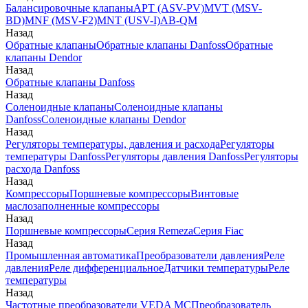
Балансировочные клапаны
APT (ASV-PV)
MVT (MSV-
BD)
MNF (MSV-F2)
MNT (USV-I)
AB-QM
Назад
Обратные клапаны
Обратные клапаны Danfoss
Обратные
клапаны Dendor
Назад
Обратные клапаны Danfoss
Назад
Соленоидные клапаны
Соленоидные клапаны
Danfoss
Соленоидные клапаны Dendor
Назад
Регуляторы температуры, давления и расхода
Регуляторы
температуры Danfoss
Регуляторы давления Danfoss
Регуляторы
расхода Danfoss
Назад
Компрессоры
Поршневые компрессоры
Винтовые
маслозаполненные компрессоры
Назад
Поршневые компрессоры
Серия Remeza
Серия Fiac
Назад
Промышленная автоматика
Преобразователи давления
Реле
давления
Реле дифференциальное
Датчики температуры
Реле
температуры
Назад
Частотные преобразователи VEDA MC
Преобразователь