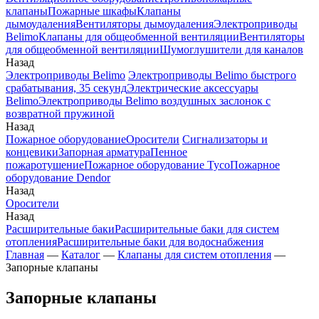
клапаны
Пожарные шкафы
Клапаны
дымоудаления
Вентиляторы дымоудаления
Электроприводы
Belimo
Клапаны для общеобменной вентиляции
Вентиляторы
для общеобменной вентиляции
Шумоглушители для каналов
Назад
Электроприводы Belimo
Электроприводы Belimo быстрого
срабатывания, 35 секунд
Электрические аксессуары
Belimo
Электроприводы Belimo воздушных заслонок c
возвратной пружиной
Назад
Пожарное оборудование
Оросители
Сигнализаторы и
концевики
Запорная арматура
Пенное
пожаротушение
Пожарное оборудование Tyco
Пожарное
оборудование Dendor
Назад
Оросители
Назад
Расширительные баки
Расширительные баки для систем
отопления
Расширительные баки для водоснабжения
Главная
—
Каталог
—
Клапаны для систем отопления
—
Запорные клапаны
Запорные клапаны