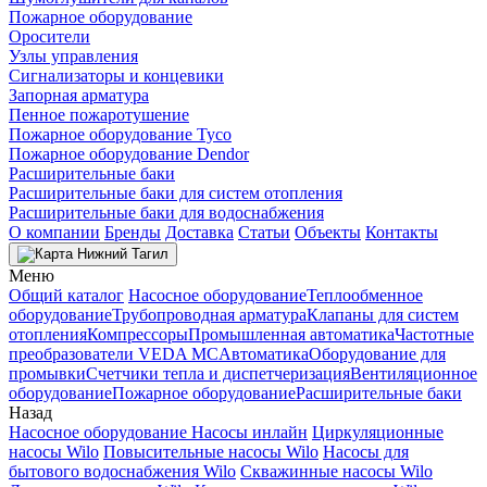
Пожарное оборудование
Оросители
Узлы управления
Сигнализаторы и концевики
Запорная арматура
Пенное пожаротушение
Пожарное оборудование Tyco
Пожарное оборудование Dendor
Расширительные баки
Расширительные баки для систем отопления
Расширительные баки для водоснабжения
О компании
Бренды
Доставка
Статьи
Объекты
Контакты
Нижний Тагил
Меню
Общий каталог
Насосное оборудование
Теплообменное
оборудование
Трубопроводная арматура
Клапаны для систем
отопления
Компрессоры
Промышленная автоматика
Частотные
преобразователи VEDA MC
Автоматика
Оборудование для
промывки
Счетчики тепла и диспетчеризация
Вентиляционное
оборудование
Пожарное оборудование
Расширительные баки
Назад
Насосное оборудование
Насосы инлайн
Циркуляционные
насосы Wilo
Повысительные насосы Wilo
Насосы для
бытового водоснабжения Wilo
Скважинные насосы Wilo