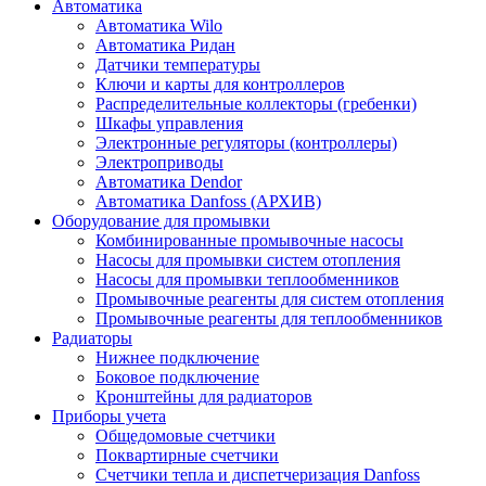
Автоматика
Автоматика Wilo
Автоматика Ридан
Датчики температуры
Ключи и карты для контроллеров
Распределительные коллекторы (гребенки)
Шкафы управления
Электронные регуляторы (контроллеры)
Электроприводы
Автоматика Dendor
Автоматика Danfoss (АРХИВ)
Оборудование для промывки
Комбинированные промывочные насосы
Насосы для промывки систем отопления
Насосы для промывки теплообменников
Промывочные реагенты для систем отопления
Промывочные реагенты для теплообменников
Радиаторы
Нижнее подключение
Боковое подключение
Кронштейны для радиаторов
Приборы учета
Общедомовые счетчики
Поквартирные счетчики
Счетчики тепла и диспетчеризация Danfoss