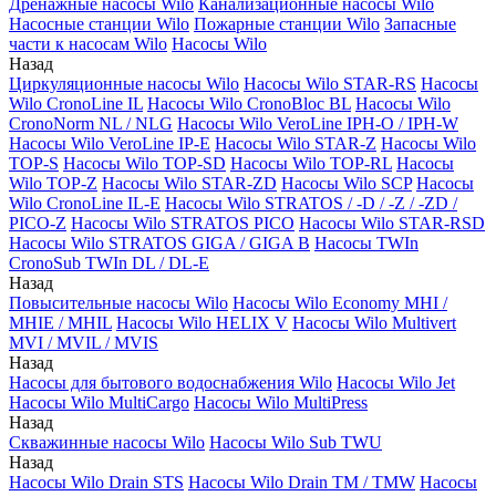
Дренажные насосы Wilo
Канализационные насосы Wilo
Насосные станции Wilo
Пожарные станции Wilo
Запасные
части к насосам Wilo
Насосы Wilo
Назад
Циркуляционные насосы Wilo
Насосы Wilo STAR-RS
Насосы
Wilo CronoLine IL
Насосы Wilo CronoBloc BL
Насосы Wilo
CronoNorm NL / NLG
Насосы Wilo VeroLine IPH-O / IPH-W
Насосы Wilo VeroLine IP-E
Насосы Wilo STAR-Z
Насосы Wilo
TOP-S
Насосы Wilo TOP-SD
Насосы Wilo TOP-RL
Насосы
Wilo TOP-Z
Насосы Wilo STAR-ZD
Насосы Wilo SCP
Насосы
Wilo CronoLine IL-E
Насосы Wilo STRATOS / -D / -Z / -ZD /
PICO-Z
Насосы Wilo STRATOS PICO
Насосы Wilo STAR-RSD
Насосы Wilo STRATOS GIGA / GIGA B
Насосы TWIn
CronoSub TWIn DL / DL-E
Назад
Повысительные насосы Wilo
Насосы Wilo Economy MHI /
MHIE / MHIL
Насосы Wilo HELIX V
Насосы Wilo Multivert
MVI / MVIL / MVIS
Назад
Насосы для бытового водоснабжения Wilo
Насосы Wilo Jet
Насосы Wilo MultiCargo
Насосы Wilo MultiPress
Назад
Скважинные насосы Wilo
Насосы Wilo Sub TWU
Назад
Насосы Wilo Drain STS
Насосы Wilo Drain TM / TMW
Насосы