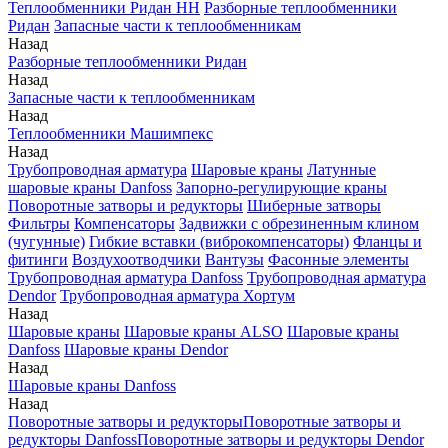
Теплообменники Ридан НН
Разборные теплообменники
Ридан
Запасные части к теплообменникам
Назад
Разборные теплообменники Ридан
Назад
Запасные части к теплообменникам
Назад
Теплообменники Машимпекс
Назад
Трубопроводная арматура
Шаровые краны
Латунные
шаровые краны Danfoss
Запорно-регулирующие краны
Поворотные затворы и редукторы
Шиберные затворы
Фильтры
Компенсаторы
Задвижки с обрезиненным клином
(чугунные)
Гибкие вставки (виброкомпенсаторы)
Фланцы и
фитинги
Воздухоотводчики
Вантузы
Фасонные элементы
Трубопроводная арматура Danfoss
Трубопроводная арматура
Dendor
Трубопроводная арматура Хортум
Назад
Шаровые краны
Шаровые краны ALSO
Шаровые краны
Danfoss
Шаровые краны Dendor
Назад
Шаровые краны Danfoss
Назад
Поворотные затворы и редукторы
Поворотные затворы и
редукторы Danfoss
Поворотные затворы и редукторы Dendor