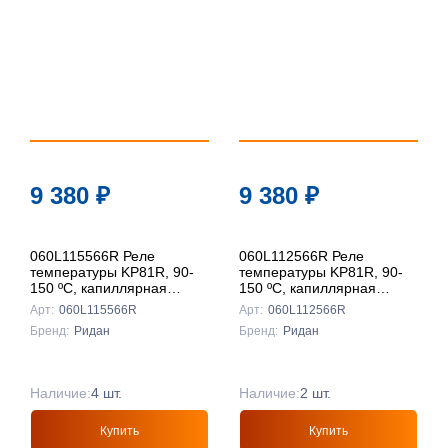
9 380
₽
9 380
₽
060L115566R Реле
060L112566R Реле
температуры KP81R, 90-
температуры KP81R, 90-
150 ºС, капиллярная
150 ºС, капиллярная
трубка 2 м, ручной сброс
трубка 2м, Ридан
Арт:
060L115566R
Арт:
060L112566R
на масимум, Ридан
Бренд:
Ридан
Бренд:
Ридан
Наличие:
4 шт.
Наличие:
2 шт.
Купить
Купить