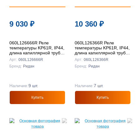
9 030
₽
10 360
₽
060L126666R Реле
060L126366R Реле
температуры KP61R, IP44,
температуры KP61R, IP44,
длина капиллярной трубки
длина капиллярной трубки
1 м, контактная группа
4 м, контактная группа
Арт:
060L126666R
Арт:
060L126366R
SPDT, Ридан
SPDT, Ридан
Бренд:
Ридан
Бренд:
Ридан
Наличие:
9 шт.
Наличие:
7 шт.
Купить
Купить