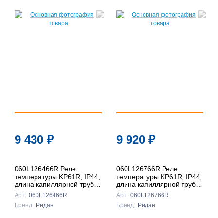
По
популярности
По цене ↑
По цене ↓
По названию
↑
По названию
9 430
₽
9 920
₽
↓
060L126466R Реле
060L126766R Реле
температуры KP61R, IP44,
температуры KP61R, IP44,
длина капиллярной трубки
длина капиллярной трубки
6 м, контактная группа
3 м, контактная группа
Арт:
060L126466R
Арт:
060L126766R
SPDT, Ридан
SPDT, Ридан
Бренд:
Ридан
Бренд:
Ридан