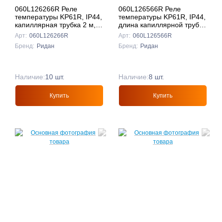
060L126266R Реле
060L126566R Реле
температуры KP61R, IP44,
температуры KP61R, IP44,
капиллярная трубка 2 м,
длина капиллярной трубки
контактная группа SPDT,
12 м, контактная группа
Арт:
060L126266R
Арт:
060L126566R
Ридан
SPDT, Ридан
Бренд:
Ридан
Бренд:
Ридан
Наличие:
10 шт.
Наличие:
8 шт.
Купить
Купить