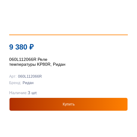
9 380
₽
060L112066R Реле
температуры KP80R, Ридан
Арт:
060L112066R
Бренд:
Ридан
Наличие:
3 шт.
Купить