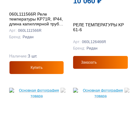
10 060
₽
060L111566R Реле
температуры KP71R, IP44,
длина капиллярной трубки
РЕЛЕ ТЕМПЕРАТУРЫ KP
2 м, контактная группа
61-6
Арт:
060L111566R
SPDT, Ридан
Бренд:
Ридан
Арт:
060L126466R
Бренд:
Ридан
Наличие:
3 шт.
Заказать
Купить