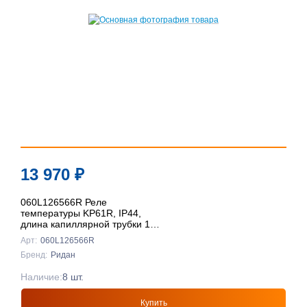
13 970
₽
060L126566R Реле
температуры KP61R, IP44,
длина капиллярной трубки 12
м, контактная группа SPDT,
Арт:
060L126566R
Ридан
Бренд:
Ридан
Наличие:
8 шт.
Купить