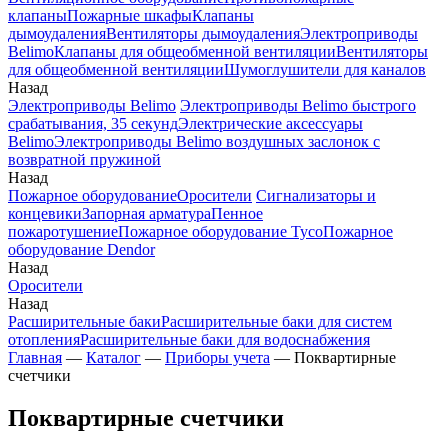
клапаны
Пожарные шкафы
Клапаны
дымоудаления
Вентиляторы дымоудаления
Электроприводы
Belimo
Клапаны для общеобменной вентиляции
Вентиляторы
для общеобменной вентиляции
Шумоглушители для каналов
Назад
Электроприводы Belimo
Электроприводы Belimo быстрого
срабатывания, 35 секунд
Электрические аксессуары
Belimo
Электроприводы Belimo воздушных заслонок c
возвратной пружиной
Назад
Пожарное оборудование
Оросители
Сигнализаторы и
концевики
Запорная арматура
Пенное
пожаротушение
Пожарное оборудование Tyco
Пожарное
оборудование Dendor
Назад
Оросители
Назад
Расширительные баки
Расширительные баки для систем
отопления
Расширительные баки для водоснабжения
Главная
—
Каталог
—
Приборы учета
—
Поквартирные
счетчики
Поквартирные счетчики