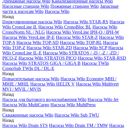
Дренажные насосы Wilo
Канализационные насосы Wilo
Насосные станции Wilo
Пожарные станции Wilo
Запасные
части к насосам Wilo
Насосы Wilo
Назад
Циркуляционные насосы Wilo
Насосы Wilo STAR-RS
Насосы
Wilo CronoLine IL
Насосы Wilo CronoBloc BL
Насосы Wilo
CronoNorm NL / NLG
Насосы Wilo VeroLine IPH-O / IPH-W
Насосы Wilo VeroLine IP-E
Насосы Wilo STAR-Z
Насосы Wilo
TOP-S
Насосы Wilo TOP-SD
Насосы Wilo TOP-RL
Насосы
Wilo TOP-Z
Насосы Wilo STAR-ZD
Насосы Wilo SCP
Насосы
Wilo CronoLine IL-E
Насосы Wilo STRATOS / -D / -Z / -ZD /
PICO-Z
Насосы Wilo STRATOS PICO
Насосы Wilo STAR-RSD
Насосы Wilo STRATOS GIGA / GIGA B
Насосы TWIn
CronoSub TWIn DL / DL-E
Назад
Повысительные насосы Wilo
Насосы Wilo Economy MHI /
MHIE / MHIL
Насосы Wilo HELIX V
Насосы Wilo Multivert
MVI / MVIL / MVIS
Назад
Насосы для бытового водоснабжения Wilo
Насосы Wilo Jet
Насосы Wilo MultiCargo
Насосы Wilo MultiPress
Назад
Скважинные насосы Wilo
Насосы Wilo Sub TWU
Назад
Насосы Wilo Drain STS
Насосы Wilo Drain TM / TMW
Насосы