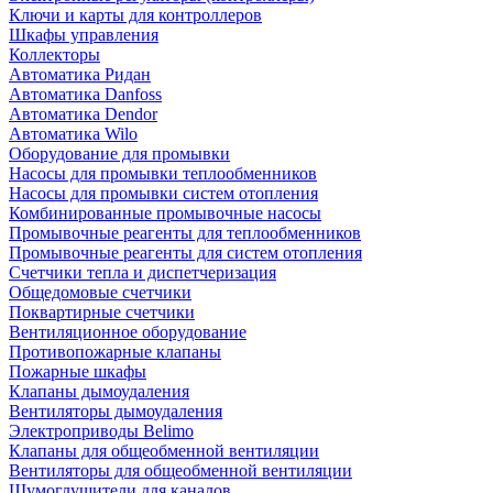
Ключи и карты для контроллеров
Шкафы управления
Коллекторы
Автоматика Ридан
Автоматика Danfoss
Автоматика Dendor
Автоматика Wilo
Оборудование для промывки
Насосы для промывки теплообменников
Насосы для промывки систем отопления
Комбинированные промывочные насосы
Промывочные реагенты для теплообменников
Промывочные реагенты для систем отопления
Счетчики тепла и диспетчеризация
Общедомовые счетчики
Поквартирные счетчики
Вентиляционное оборудование
Противопожарные клапаны
Пожарные шкафы
Клапаны дымоудаления
Вентиляторы дымоудаления
Электроприводы Belimo
Клапаны для общеобменной вентиляции
Вентиляторы для общеобменной вентиляции
Шумоглушители для каналов