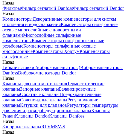
Назад
Фильтры
Фильтр сетчатый Danfoss
Фильтр сетчатый Dendor
Назад
Компенсаторы
Декоративные компенсаторы для систем
отопления и водоснабжения
Компенсаторы сильфонные
осевые многослойные с поворотными
фланцами
Многослойные сильфонные
компенсаторы
Компенсаторы сильфонные осевые
резьбовые
Компенсаторы сильфонные осевые
многослойные
Компенсаторы Хортум
Компенсаторы
сильфонные
Назад
Гибкие вставки (виброкомпенсаторы)
Виброкомпенсаторы
Danfoss
Виброкомпенсаторы Dendor
Назад
Клапаны для систем отопления
Термостатические
клапаны
Запорные клапаны
Балансировочные
клапаны
Обратные клапаны
Предохранительные
клапаны
Соленоидные клапаны
Регулирующие
клапаны
Катушки для клапанов
Регуляторы температуры,
давления и расхода
Редукционные клапаны
Клапаны
Ридан
Клапаны Dendor
Клапаны Danfoss
Назад
Запорные клапаны
RLV
MSV-S
Назад