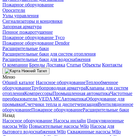
Пожарное оборудование
Оросители
Узлы управления
Сигнализаторы и концевики
Запорная арматура
Пенное пожаротушение
Пожарное оборудование Tyco
Пожарное оборудование Dendor
Расширительные баки
Расширительные баки для систем отопления
Расширительные баки для водоснабжения
О компании
Бренды
Доставка
Статьи
Объекты
Контакты
Нижний Тагил
Меню
Общий каталог
Насосное оборудование
Теплообменное
оборудование
Трубопроводная арматура
Клапаны для систем
отопления
Компрессоры
Промышленная автоматика
Частотные
преобразователи VEDA MC
Автоматика
Оборудование для
промывки
Счетчики тепла и диспетчеризация
Вентиляционное
оборудование
Пожарное оборудование
Расширительные баки
Назад
Насосное оборудование
Насосы инлайн
Циркуляционные
насосы Wilo
Повысительные насосы Wilo
Насосы для
бытового водоснабжения Wilo
Скважинные насосы Wilo