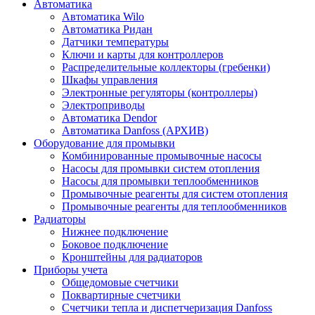
Автоматика
Автоматика Wilo
Автоматика Ридан
Датчики температуры
Ключи и карты для контроллеров
Распределительные коллекторы (гребенки)
Шкафы управления
Электронные регуляторы (контроллеры)
Электроприводы
Автоматика Dendor
Автоматика Danfoss (АРХИВ)
Оборудование для промывки
Комбинированные промывочные насосы
Насосы для промывки систем отопления
Насосы для промывки теплообменников
Промывочные реагенты для систем отопления
Промывочные реагенты для теплообменников
Радиаторы
Нижнее подключение
Боковое подключение
Кронштейны для радиаторов
Приборы учета
Общедомовые счетчики
Поквартирные счетчики
Счетчики тепла и диспетчеризация Danfoss