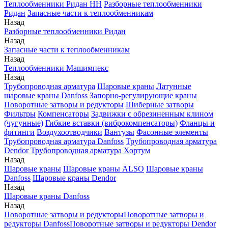
Теплообменники Ридан НН
Разборные теплообменники
Ридан
Запасные части к теплообменникам
Назад
Разборные теплообменники Ридан
Назад
Запасные части к теплообменникам
Назад
Теплообменники Машимпекс
Назад
Трубопроводная арматура
Шаровые краны
Латунные
шаровые краны Danfoss
Запорно-регулирующие краны
Поворотные затворы и редукторы
Шиберные затворы
Фильтры
Компенсаторы
Задвижки с обрезиненным клином
(чугунные)
Гибкие вставки (виброкомпенсаторы)
Фланцы и
фитинги
Воздухоотводчики
Вантузы
Фасонные элементы
Трубопроводная арматура Danfoss
Трубопроводная арматура
Dendor
Трубопроводная арматура Хортум
Назад
Шаровые краны
Шаровые краны ALSO
Шаровые краны
Danfoss
Шаровые краны Dendor
Назад
Шаровые краны Danfoss
Назад
Поворотные затворы и редукторы
Поворотные затворы и
редукторы Danfoss
Поворотные затворы и редукторы Dendor