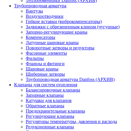
Теплообменники Danfoss (АРХИВ)
Трубопроводная арматура
Вантузы
Воздухоотводчики
Гибкие вставки (виброкомпенсаторы)
Задвижки с обрезиненным клином (чугунные)
Запорно-регулирующие краны
Компенсаторы
Латунные шаровые краны
Поворотные затворы и редукторы
Фасонные элементы
Фильтры
Фланцы и фитинги
Шаровые краны
Шиберные затворы
Трубопроводная арматура Danfoss (АРХИВ)
Клапаны для систем отопления
Балансировочные клапаны
Запорные клапаны
Катушки для клапанов
Обратные клапаны
Предохранительные клапаны
Регулирующие клапаны
Регуляторы температуры, давления и расхода
Редукционные клапаны