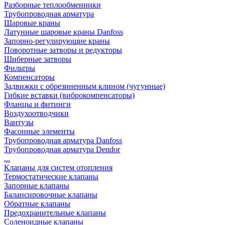
Разборные теплообменники
Трубопроводная арматура
Шаровые краны
Латунные шаровые краны Danfoss
Запорно-регулирующие краны
Поворотные затворы и редукторы
Шиберные затворы
Фильтры
Компенсаторы
Задвижки с обрезиненным клином (чугунные)
Гибкие вставки (виброкомпенсаторы)
Фланцы и фитинги
Воздухоотводчики
Вантузы
Фасонные элементы
Трубопроводная арматура Danfoss
Трубопроводная арматура Dendor
...
Клапаны для систем отопления
Термостатические клапаны
Запорные клапаны
Балансировочные клапаны
Обратные клапаны
Предохранительные клапаны
Соленоидные клапаны