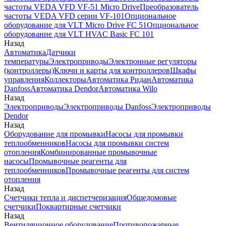
частоты VEDA VFD VF-51 Micro Drive
Преобразователь
частоты VEDA VFD серии VF-101
Опциональное
оборудование для VLT Micro Drive FC 51
Опциональное
оборудование для VLT HVAC Basic FC 101
Назад
Автоматика
Датчики
температуры
Электроприводы
Электронные регуляторы
(контроллеры)
Ключи и карты для контроллеров
Шкафы
управления
Коллекторы
Автоматика Ридан
Автоматика
Danfoss
Автоматика Dendor
Автоматика Wilo
Назад
Электроприводы
Электроприводы Danfoss
Электроприводы
Dendor
Назад
Оборудование для промывки
Насосы для промывки
теплообменников
Насосы для промывки систем
отопления
Комбинированные промывочные
насосы
Промывочные реагенты для
теплообменников
Промывочные реагенты для систем
отопления
Назад
Счетчики тепла и диспетчеризация
Общедомовые
счетчики
Поквартирные счетчики
Назад
Вентиляционное оборудование
Противопожарные