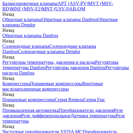
Балансировочные клапаны
APT (ASV-PV)
MVT (MSV-
BD)
MNF (MSV-F2)
MNT (USV-I)
AB-QM
Назад
Обратные клапаны
Обратные клапаны Danfoss
Обратные
клапаны Dendor
Назад
Обратные клапаны Danfoss
Назад
Соленоидные клапаны
Соленоидные клапаны
Danfoss
Соленоидные клапаны Dendor
Назад
Регуляторы температуры, давления и расхода
Регуляторы
температуры Danfoss
Регуляторы давления Danfoss
Регуляторы
расхода Danfoss
Назад
Компрессоры
Поршневые компрессоры
Винтовые
маслозаполненные компрессоры
Назад
Поршневые компрессоры
Серия Remeza
Серия Fiac
Назад
Промышленная автоматика
Преобразователи давления
Реле
давления
Реле дифференциальное
Датчики температуры
Реле
температуры
Назад
Частотные преобразователи VEDA MC
Преобразователь