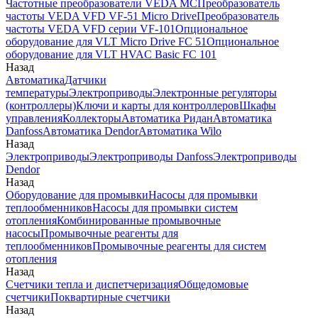
Частотные преобразователи VEDA MC
Преобразователь
частоты VEDA VFD VF-51 Micro Drive
Преобразователь
частоты VEDA VFD серии VF-101
Опциональное
оборудование для VLT Micro Drive FC 51
Опциональное
оборудование для VLT HVAC Basic FC 101
Назад
Автоматика
Датчики
температуры
Электроприводы
Электронные регуляторы
(контроллеры)
Ключи и карты для контроллеров
Шкафы
управления
Коллекторы
Автоматика Ридан
Автоматика
Danfoss
Автоматика Dendor
Автоматика Wilo
Назад
Электроприводы
Электроприводы Danfoss
Электроприводы
Dendor
Назад
Оборудование для промывки
Насосы для промывки
теплообменников
Насосы для промывки систем
отопления
Комбинированные промывочные
насосы
Промывочные реагенты для
теплообменников
Промывочные реагенты для систем
отопления
Назад
Счетчики тепла и диспетчеризация
Общедомовые
счетчики
Поквартирные счетчики
Назад