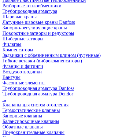
Паяные пластинчатые теплообменники
Разборные теплообменники
Трубопроводная арматура
Шаровые краны
Латунные шаровые краны Danfoss
Запорно-регулирующие краны
Поворотные затворы и редукторы
Шиберные затворы
Фильтры
Компенсаторы
Задвижки с обрезиненным клином (чугунные)
Гибкие вставки (виброкомпенсаторы)
Фланцы и фитинги
Воздухоотводчики
Вантузы
Фасонные элементы
Трубопроводная арматура Danfoss
Трубопроводная арматура Dendor
...
Клапаны для систем отопления
Термостатические клапаны
Запорные клапаны
Балансировочные клапаны
Обратные клапаны
Предохранительные клапаны