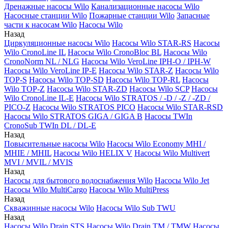
Дренажные насосы Wilo
Канализационные насосы Wilo
Насосные станции Wilo
Пожарные станции Wilo
Запасные
части к насосам Wilo
Насосы Wilo
Назад
Циркуляционные насосы Wilo
Насосы Wilo STAR-RS
Насосы
Wilo CronoLine IL
Насосы Wilo CronoBloc BL
Насосы Wilo
CronoNorm NL / NLG
Насосы Wilo VeroLine IPH-O / IPH-W
Насосы Wilo VeroLine IP-E
Насосы Wilo STAR-Z
Насосы Wilo
TOP-S
Насосы Wilo TOP-SD
Насосы Wilo TOP-RL
Насосы
Wilo TOP-Z
Насосы Wilo STAR-ZD
Насосы Wilo SCP
Насосы
Wilo CronoLine IL-E
Насосы Wilo STRATOS / -D / -Z / -ZD /
PICO-Z
Насосы Wilo STRATOS PICO
Насосы Wilo STAR-RSD
Насосы Wilo STRATOS GIGA / GIGA B
Насосы TWIn
CronoSub TWIn DL / DL-E
Назад
Повысительные насосы Wilo
Насосы Wilo Economy MHI /
MHIE / MHIL
Насосы Wilo HELIX V
Насосы Wilo Multivert
MVI / MVIL / MVIS
Назад
Насосы для бытового водоснабжения Wilo
Насосы Wilo Jet
Насосы Wilo MultiCargo
Насосы Wilo MultiPress
Назад
Скважинные насосы Wilo
Насосы Wilo Sub TWU
Назад
Насосы Wilo Drain STS
Насосы Wilo Drain TM / TMW
Насосы