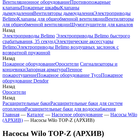
Вентиляционное оборудование
Противопожарные
клапаны
Пожарные шкафы
Клапаны
дымоудаления
Вентиляторы дымоудаления
Электроприводы
Belimo
Клапаны для общеобменной вентиляции
Вентиляторы
для общеобменной вентиляции
Шумоглушители для каналов
Назад
Электроприводы Belimo
Электроприводы Belimo быстрого
срабатывания, 35 секунд
Электрические аксессуары
Belimo
Электроприводы Belimo воздушных заслонок c
возвратной пружиной
Назад
Пожарное оборудование
Оросители
Сигнализаторы и
концевики
Запорная арматура
Пенное
пожаротушение
Пожарное оборудование Tyco
Пожарное
оборудование Dendor
Назад
Оросители
Назад
Расширительные баки
Расширительные баки для систем
отопления
Расширительные баки для водоснабжения
Главная
—
Каталог
—
Насосное оборудование
—
Насосы Wilo
(АРХИВ)
—
Насосы Wilo TOP-Z (АРХИВ)
Насосы Wilo TOP-Z (АРХИВ)