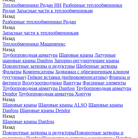
Теплообменники Ридан НН
Разборные теплообменники
Ридан
Запасные части к теплообменникам
Назад
Разборные теплообменники Ридан
Назад
Запасные части к теплообменникам
Назад
Теплообменники Машимпекс
Назад
Трубопроводная арматура
Шаровые краны
Латунные
шаровые краны Danfoss
Запорно-регулирующие краны
Поворотные затворы и редукторы
Шиберные затворы
Фильтры
Компенсаторы
Задвижки с обрезиненным клином
(чугунные)
Гибкие вставки (виброкомпенсаторы)
Фланцы и
фитинги
Воздухоотводчики
Вантузы
Фасонные элементы
Трубопроводная арматура Danfoss
Трубопроводная арматура
Dendor
Трубопроводная арматура Хортум
Назад
Шаровые краны
Шаровые краны ALSO
Шаровые краны
Danfoss
Шаровые краны Dendor
Назад
Шаровые краны Danfoss
Назад
Поворотные затворы и редукторы
Поворотные затворы и