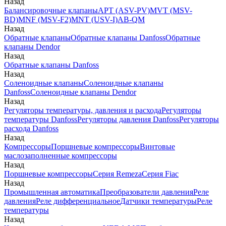
Назад
Балансировочные клапаны
APT (ASV-PV)
MVT (MSV-
BD)
MNF (MSV-F2)
MNT (USV-I)
AB-QM
Назад
Обратные клапаны
Обратные клапаны Danfoss
Обратные
клапаны Dendor
Назад
Обратные клапаны Danfoss
Назад
Соленоидные клапаны
Соленоидные клапаны
Danfoss
Соленоидные клапаны Dendor
Назад
Регуляторы температуры, давления и расхода
Регуляторы
температуры Danfoss
Регуляторы давления Danfoss
Регуляторы
расхода Danfoss
Назад
Компрессоры
Поршневые компрессоры
Винтовые
маслозаполненные компрессоры
Назад
Поршневые компрессоры
Серия Remeza
Серия Fiac
Назад
Промышленная автоматика
Преобразователи давления
Реле
давления
Реле дифференциальное
Датчики температуры
Реле
температуры
Назад