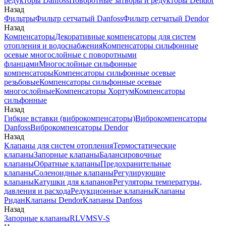
редукторы Danfoss
Поворотные затворы и редукторы Dendor
Назад
Фильтры
Фильтр сетчатый Danfoss
Фильтр сетчатый Dendor
Назад
Компенсаторы
Декоративные компенсаторы для систем
отопления и водоснабжения
Компенсаторы сильфонные
осевые многослойные с поворотными
фланцами
Многослойные сильфонные
компенсаторы
Компенсаторы сильфонные осевые
резьбовые
Компенсаторы сильфонные осевые
многослойные
Компенсаторы Хортум
Компенсаторы
сильфонные
Назад
Гибкие вставки (виброкомпенсаторы)
Виброкомпенсаторы
Danfoss
Виброкомпенсаторы Dendor
Назад
Клапаны для систем отопления
Термостатические
клапаны
Запорные клапаны
Балансировочные
клапаны
Обратные клапаны
Предохранительные
клапаны
Соленоидные клапаны
Регулирующие
клапаны
Катушки для клапанов
Регуляторы температуры,
давления и расхода
Редукционные клапаны
Клапаны
Ридан
Клапаны Dendor
Клапаны Danfoss
Назад
Запорные клапаны
RLV
MSV-S