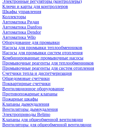
Электронные регуляторы (контроллеры)
Ключи и карты для контроллеров
Шкафы управления
Коллекторы
Автоматика Ридан
Автоматика Danfoss
Автоматика Dendor
Автоматика Wilo
Оборудование для промывки
Насосы для промывки теплообменников
Насосы для промывки систем отопления
Комбинированные промывочные насосы
Промывочные реагенты для теплообменников
Промывочные реагенты для систем отопления
Счетчики тепла и диспетчеризация
Общедомовые счетчики
Поквартирные счетчики
Вентиляционное оборудование
Противопожарные клапаны
Пожарные шкафы
Клапаны дымоудаления
Вентиляторы дымоудаления
Электроприводы Belimo
Клапаны для общеобменной вентиляции
Вентиляторы для общеобменной вентиляции