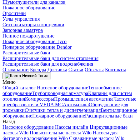
Шумоглушители для каналов
Пожарное оборудование
Оросители
Узлы управления
Сигнализаторы и концевики
Запорная арматура
Пенное пожаротушение
Пожарное оборудование Tyco
Пожарное оборудование Dendor
Расширительные баки
Расширительные баки для систем отопления
Расширительные баки для водоснабжения
О компании
Бренды
Доставка
Статьи
Объекты
Контакты
Нижний Тагил
Меню
Общий каталог
Насосное оборудование
Теплообменное
оборудование
Трубопроводная арматура
Клапаны для систем
отопления
Компрессоры
Промышленная автоматика
Частотные
преобразователи VEDA MC
Автоматика
Оборудование для
промывки
Счетчики тепла и диспетчеризация
Вентиляционное
оборудование
Пожарное оборудование
Расширительные баки
Назад
Насосное оборудование
Насосы инлайн
Циркуляционные
насосы Wilo
Повысительные насосы Wilo
Насосы для
бытового водоснабжения Wilo
Скважинные насосы Wilo