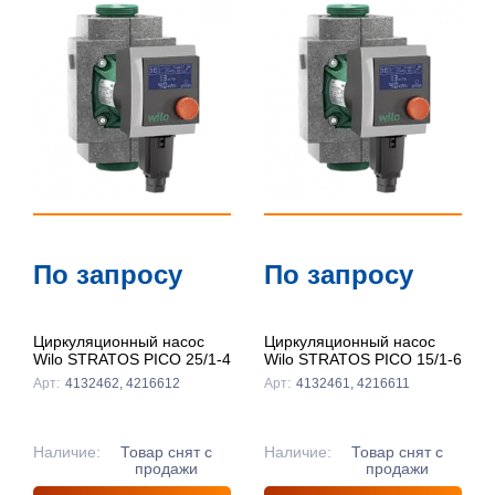
По
популярности
По цене ↑
По цене ↓
По названию
↑
По названию
По запросу
По запросу
↓
Циркуляционный насос
Циркуляционный насос
Wilo STRATOS PICO 25/1-4
Wilo STRATOS PICO 15/1-6
Арт:
4132462, 4216612
Арт:
4132461, 4216611
Наличие:
Товар снят с
Наличие:
Товар снят с
продажи
продажи