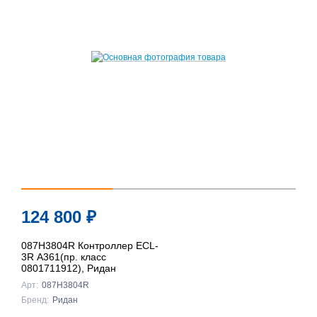
124 800
₽
087H3804R Контроллер ECL-
3R A361(пр. класс
0801711912), Ридан
Арт:
087H3804R
Бренд:
Ридан