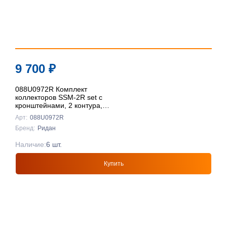
9 700
₽
088U0972R Комплект
коллекторов SSM-2R set с
кронштейнами, 2 контура,
Ридан
Арт:
088U0972R
Бренд:
Ридан
Наличие:
6 шт.
Купить