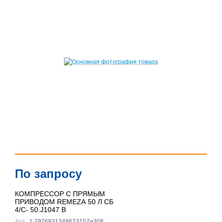
По запросу
КОМПРЕССОР С ПРЯМЫМ
ПРИВОДОМ REMEZA 50 Л СБ
4/С- 50.J1047 B
Арт:
1.7976931348623157e308