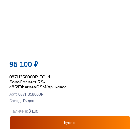
95 100
₽
087H358000R ECL4
SonoConnect RS-
485/Ethernet/GSM(пр. класс
0801708016), Ридан
Арт:
087H358000R
Бренд:
Ридан
Наличие:
3 шт.
Купить