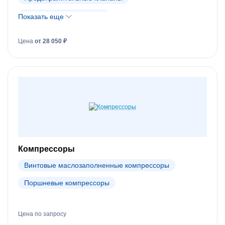
Регулирующие клапаны
Показать еще
Регуляторы температуры, давления и расхода
Цена
от 28 050 ₽
Редукционные клапаны
Соленоидные клапаны
Термостатические клапаны
Клапаны Ридан
Клапаны Dendor
Клапаны Danfoss (АРХИВ)
Компрессоры
Винтовые маслозаполненные компрессоры
Поршневые компрессоры
Цена по запросу