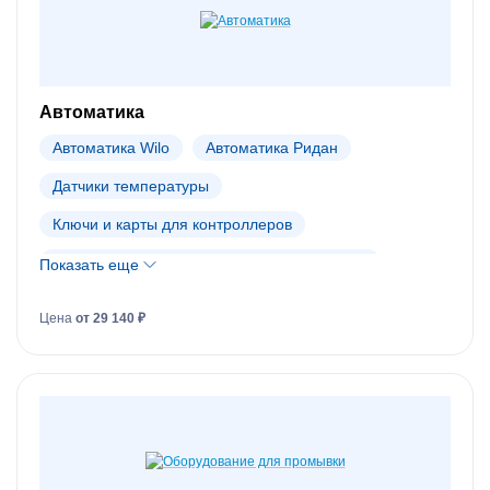
Автоматика
Автоматика Wilo
Автоматика Ридан
Датчики температуры
Ключи и карты для контроллеров
Распределительные коллекторы (гребенки)
Показать еще
Шкафы управления
Цена
от 29 140 ₽
Электронные регуляторы (контроллеры)
Электроприводы
Автоматика Dendor
Автоматика Danfoss (АРХИВ)