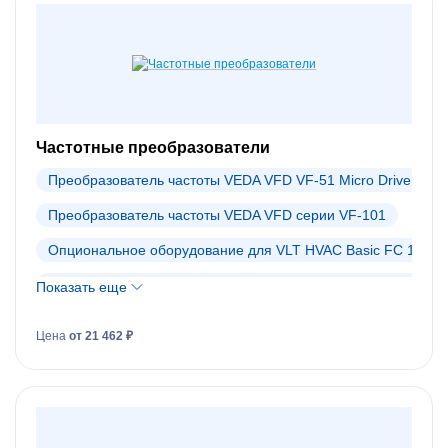
Частотные преобразователи
Преобразователь частоты VEDA VFD VF-51 Micro Drive
Преобразователь частоты VEDA VFD серии VF-101
Опциональное оборудование для VLT HVAC Basic FC 101
Опциональное оборудование для VLT Micro Drive FC 51
Показать еще
Преобразователи частоты Danfoss (АРХИВ)
Цена
от 21 462 ₽