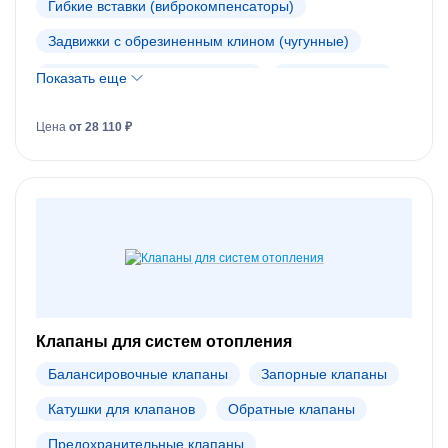
Гибкие вставки (виброкомпенсаторы)
Задвижки с обрезиненным клином (чугунные)
Запорно-регулирующие краны
Компенсаторы
Показать еще
Латунные шаровые краны
Цена
от 28 110 ₽
Поворотные затворы и редукторы
Фасонные элементы
Фильтры
Фланцы и фитинги
Шаровые краны
Шиберные затворы
Трубопроводная арматура Danfoss (АРХИВ)
Клапаны для систем отопления
Балансировочные клапаны
Запорные клапаны
Катушки для клапанов
Обратные клапаны
Предохранительные клапаны