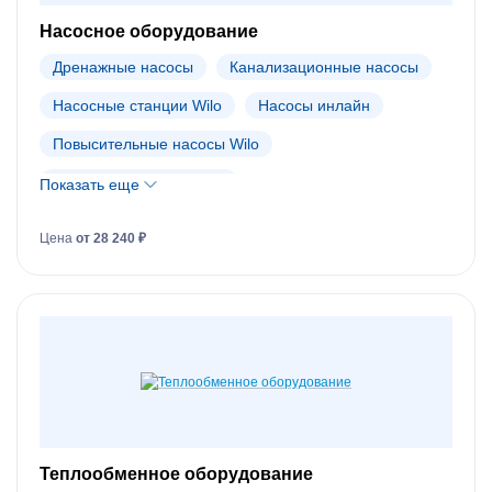
Насосное оборудование
Дренажные насосы
Канализационные насосы
Насосные станции Wilo
Насосы инлайн
Повысительные насосы Wilo
Пожарные станции Wilo
Показать еще
Скважинные насосы Wilo
Цена
от 28 240 ₽
Циркуляционные насосы Wilo
Запасные части к насосам Wilo
Насосы Wilo (АРХИВ)
Теплообменное оборудование