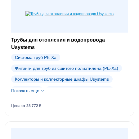
Трубы для отопления и водопровода
Usystems
Система труб PE-Xa
Фитинги для труб из сшитого полиэтилена (PE-Xa)
Коллекторы и коллекторные шкафы Usystems
Теплый пол
Автоматика для теплого пола
Показать еще
Система теплоизолированных труб
Цена
от 28 772 ₽
Фитинги для теплоизолированных труб
Инструменты для монтажа труб из сшитого полиэтилена