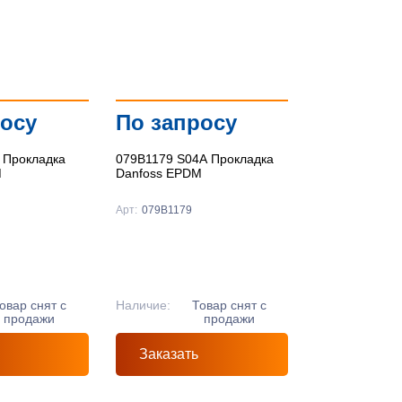
По цене ↑
По цене ↓
По названию ↑
росу
По запросу
По названию ↓
 Прокладка
079B1179 S04A Прокладка
M
Danfoss EPDM
Арт:
079B1179
овар снят с
Наличие:
Товар снят с
продажи
продажи
Заказать