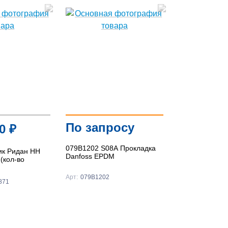
По запросу
60
₽
079B1202 S08A Прокладка
ик Ридан НН
Danfoss EPDM
(кол-во
Арт:
079B1202
871