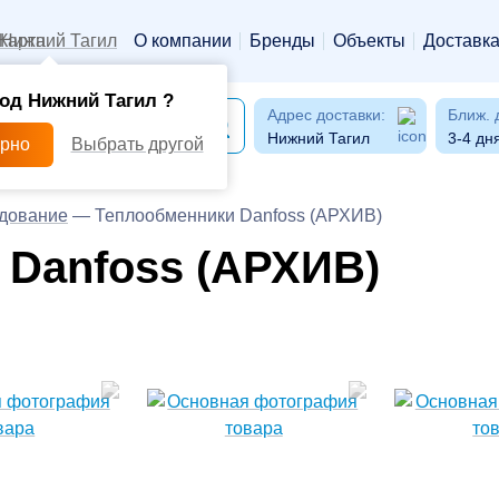
Нижний Тагил
О компании
Бренды
Объекты
Доставк
од Нижний Тагил ?
Адрес доставки:
Ближ. 
Нижний Тагил
3-4 дн
ерно
Выбрать другой
дование
—
Теплообменники Danfoss (АРХИВ)
 Danfoss (АРХИВ)