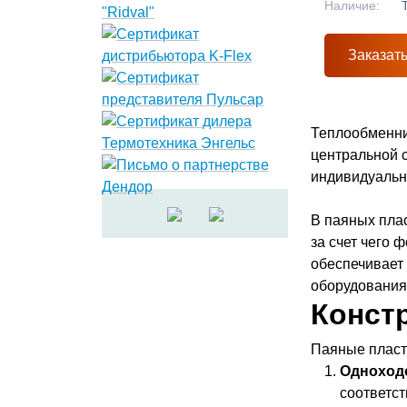
Наличие:
Заказат
Теплообменни
центральной 
индивидуальн
В паяных пла
за счет чего 
обеспечивает
оборудования
Конст
Паяные пласт
Одноход
соответс