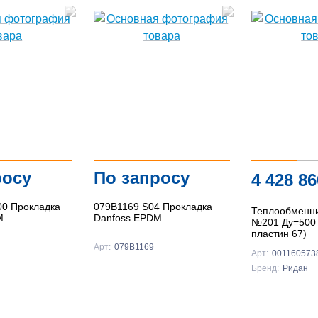
росу
По запросу
4 428 8
00 Прокладка
079B1169 S04 Прокладка
Теплообменн
M
Danfoss EPDM
№201 Ду=500 
пластин 67)
Арт:
079B1169
Арт:
001160573
Бренд:
Ридан