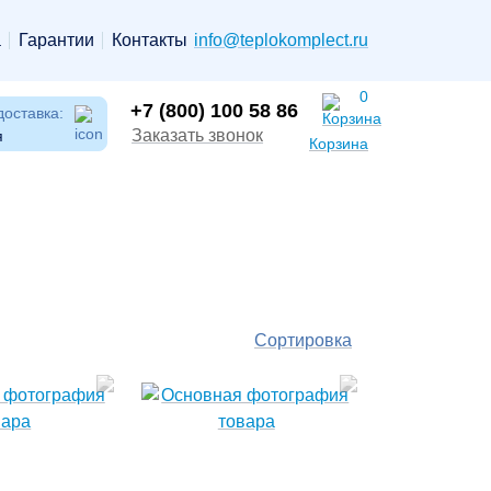
а
Гарантии
Контакты
info@teplokomplect.ru
0
+7 (800) 100 58 86
доставка:
Заказать звонок
я
Корзина
Сортировка
По
популярности