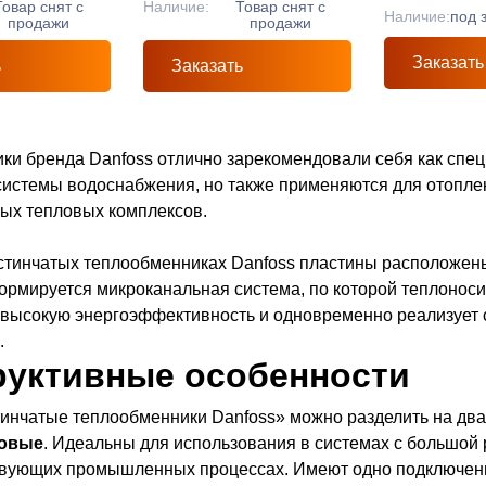
Товар снят с
Наличие:
Товар снят с
Наличие:
под 
продажи
продажи
Заказать
ь
Заказать
ки бренда Danfoss отлично зарекомендовали себя как спе
системы водоснабжения, но также применяются для отопле
ых тепловых комплексов.
стинчатых теплообменниках Danfoss пластины расположены 
формируется микроканальная система, по которой теплоноси
 высокую энергоэффективность и одновременно реализует 
.
руктивные особенности
инчатые теплообменники Danfoss» можно разделить на два
овые
. Идеальны для использования в системах с большой
твующих промышленных процессах. Имеют одно подключение