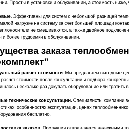
ии. Просты в установки и облуживании, а стоимость ниже, 
овые
. Эффективны для систем с небольшой разницей темпе
малой нагрузке на систему за счет большей площади контак
еплоносители не смешиваются, а также двойное подключени
 и более трудоемки в обслуживании.
ущества заказа теплообмен
окомплект"
уальный расчет стоимости
. Мы предлагаем выгодные це
расчет стоимости после консультации и подбора конкретны
ишлось несколько раз докупать оборудование или тратить 
Арт:
Арт:
Арт:
Арт:
Арт:
КНС670
К154Н6100
К9.2L
MB2021060010
MB2022020020
ые технические консультации
. Специалисты компании в
Арт:
Арт:
Арт:
Арт:
Арт:
Арт:
Арт:
Арт:
Арт:
079B1196
079B1193
079B1181
079B1179
079B1397
079B1169
079B1202
060L112066R
MB3031800001
Бренд:
Бренд:
Бренд:
Бренд:
Бренд:
METEOR
METEOR
METEOR
Mr.Bond®
Mr.Bond®
истиках, особенностях эксплуатации, ценах теплообменник
борудования бесплатно.
Арт:
Арт:
Арт:
Арт:
Арт:
Арт:
Арт:
Арт:
Арт:
Арт:
0-
6043943
0010015-
1-
060G6104R
MB2022050005
R32140215508
50133005508
OVP12-
KVRDU
Количество:
Количество:
Количество:
Количество:
Количество:
Количество:
Количество:
Бренд:
Бренд:
Ридан
Mr.Bond®
Количество:
Количество:
Количество:
Количество:
Количество:
14-
050
14-
303
Арт:
Арт:
Арт:
Арт:
003Z5702R
003Z5706R
6045166
0-
Бренд:
Бренд:
Бренд:
Бренд:
Бренд:
Бренд:
Wilo
Ридан
Mr.Bond®
K-
K-
Люфткон
Количество:
Количество:
доставка заказов
. Продукция отправляется надежными т
0190
0302