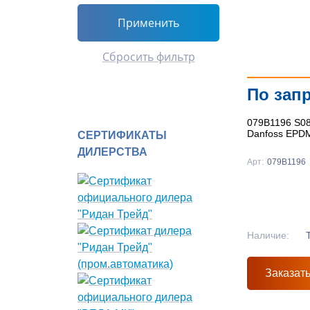
Применить
Сбросить фильтр
По зап
079B1196 S0
Danfoss EPD
СЕРТИФИКАТЫ
ДИЛЕРСТВА
Арт:
079B1196
Наличие:
Заказат