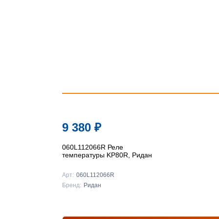
9 380
₽
060L112066R Реле
температуры KP80R, Ридан
Арт:
060L112066R
Бренд:
Ридан