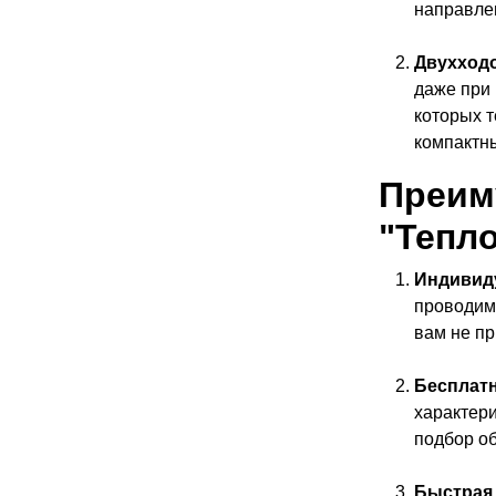
направлен
Двухход
даже при 
которых т
компактны
Преим
"Тепл
Индивид
проводим 
вам не пр
Бесплатн
характер
подбор о
Быстрая 