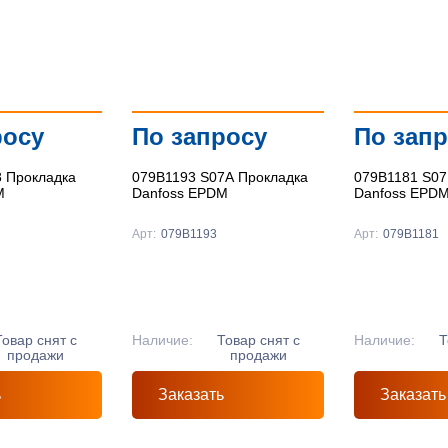
росу
По запросу
По зап
8 Прокладка
079B1193 S07A Прокладка
079B1181 S07
M
Danfoss EPDM
Danfoss EPD
Арт:
079B1193
Арт:
079B1181
Товар снят с
Наличие:
Товар снят с
Наличие:
Т
продажи
продажи
ь
Заказать
Заказать