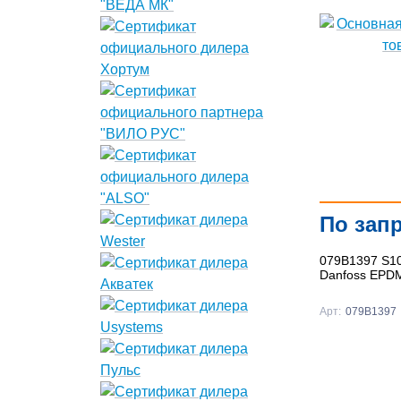
По зап
079B1397 S1
Danfoss EPD
Арт:
079B1397