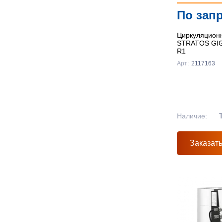
По зап
Циркуляционн
STRATOS GIGA
R1
Арт:
2117163
Наличие:
Заказат