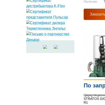
Наличие:
Заказат
По зап
Циркуляционн
STRATOS GIGA
R1