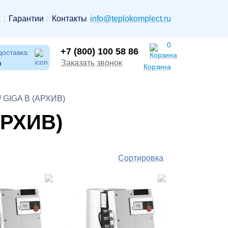
а
Гарантии
Контакты
info@teplokomplect.ru
0
+7 (800) 100 58 86
доставка:
Заказать звонок
я
Корзина
 GIGA B (АРХИВ)
АРХИВ)
Сортировка
По
популярности