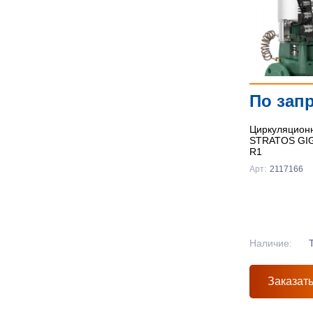
По зап
Циркуляционн
STRATOS GIGA
R1
Арт:
2117166
Наличие:
Заказат