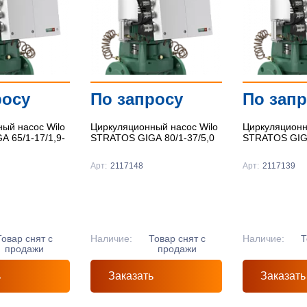
Подробнее
Подробнее
Подробнее
росу
По запросу
По зап
ый насос Wilo
Циркуляционный насос Wilo
Циркуляционн
 65/1-17/1,9-
STRATOS GIGA 80/1-37/5,0
STRATOS GIGA
Арт:
2117148
Арт:
2117139
Товар снят с
Наличие:
Товар снят с
Наличие:
Т
продажи
продажи
ь
Заказать
Заказать