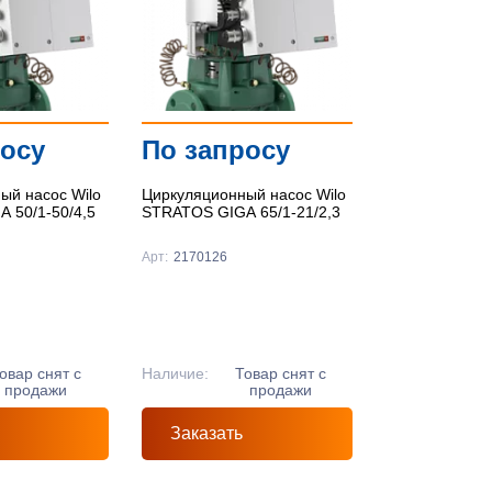
По цене ↑
По цене ↓
По названию ↑
росу
По запросу
По названию ↓
ый насос Wilo
Циркуляционный насос Wilo
 50/1-50/4,5
STRATOS GIGA 65/1-21/2,3
Арт:
2170126
овар снят с
Наличие:
Товар снят с
продажи
продажи
Заказать