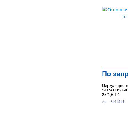
По зап
Циркуляционн
STRATOS GIG
25/1,6-R1
Арт:
2161514