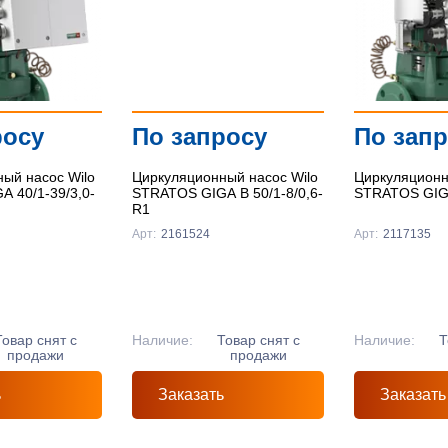
росу
По запросу
По зап
ый насос Wilo
Циркуляционный насос Wilo
Циркуляционн
 40/1-39/3,0-
STRATOS GIGA B 50/1-8/0,6-
STRATOS GIGA
R1
Арт:
2161524
Арт:
2117135
Товар снят с
Наличие:
Товар снят с
Наличие:
Т
продажи
продажи
ь
Заказать
Заказать