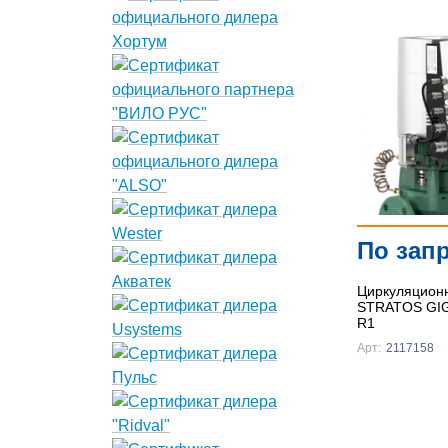
По зап
Циркуляционн
STRATOS GIGA
R1
Арт:
2117158