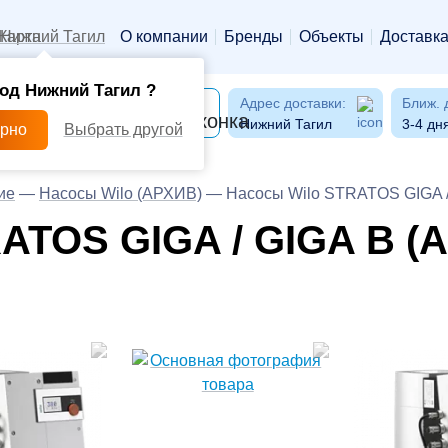
Нижний Тагил
О компании
Бренды
Объекты
Доставк
од Нижний Тагил ?
Адрес доставки:
Ближ. 
Нижний Тагил
3-4 дн
ерно
Выбрать другой
ие
—
Насосы Wilo (АРХИВ)
—
Насосы Wilo STRATOS GIGA /
ATOS GIGA / GIGA B (