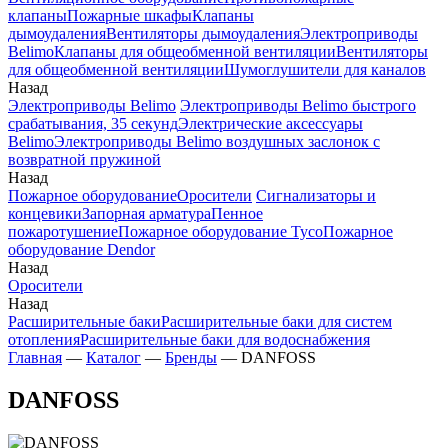
клапаны
Пожарные шкафы
Клапаны
дымоудаления
Вентиляторы дымоудаления
Электроприводы
Belimo
Клапаны для общеобменной вентиляции
Вентиляторы
для общеобменной вентиляции
Шумоглушители для каналов
Назад
Электроприводы Belimo
Электроприводы Belimo быстрого
срабатывания, 35 секунд
Электрические аксессуары
Belimo
Электроприводы Belimo воздушных заслонок c
возвратной пружиной
Назад
Пожарное оборудование
Оросители
Сигнализаторы и
концевики
Запорная арматура
Пенное
пожаротушение
Пожарное оборудование Tyco
Пожарное
оборудование Dendor
Назад
Оросители
Назад
Расширительные баки
Расширительные баки для систем
отопления
Расширительные баки для водоснабжения
Главная
—
Каталог
—
Бренды
—
DANFOSS
DANFOSS