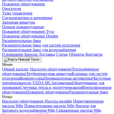
Пожарное оборудование
Оросители
Узлы управления
Сигнализаторы и концевики
Запорная арматура
Пенное пожаротушение
Пожарное оборудование Tyco
Пожарное оборудование Dendor
Расширительные баки
Расширительные баки для систем отопления
Расширительные баки для водоснабжения
О компании
Бренды
Доставка
Статьи
Объекты
Контакты
Нижний Тагил
Меню
Общий каталог
Насосное оборудование
Теплообменное
оборудование
Трубопроводная арматура
Клапаны для систем
отопления
Компрессоры
Промышленная автоматика
Частотные
преобразователи VEDA MC
Автоматика
Оборудование для
промывки
Счетчики тепла и диспетчеризация
Вентиляционное
оборудование
Пожарное оборудование
Расширительные баки
Назад
Насосное оборудование
Насосы инлайн
Циркуляционные
насосы Wilo
Повысительные насосы Wilo
Насосы для
бытового водоснабжения Wilo
Скважинные насосы Wilo