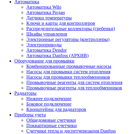
Автоматика
Автоматика Wilo
Автоматика Ридан
Датчики температуры
Ключи и карты для контроллеров
Распределительные коллекторы (гребенки)
Шкафы управления
Электронные регуляторы (контроллеры)
Электроприводы
Автоматика Dendor
Автоматика Danfoss (АРХИВ)
Оборудование для промывки
Комбинированные промывочные насосы
Насосы для промывки систем отопления
Насосы для промывки теплообменников
Промывочные реагенты для систем отопления
Промывочные реагенты для теплообменников
Радиаторы
Нижнее подключение
Боковое подключение
Кронштейны для радиаторов
Приборы учета
Общедомовые счетчики
Поквартирные счетчики
Счетчики тепла и диспетчеризация Danfoss