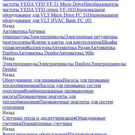
частоты VEDA VFD VF-51 Micro Drive
Преобразователь
частоты VEDA VFD серии VF-101
Опциональное
оборудование для VLT Micro Drive FC 51
Опциональное
оборудование для VLT HVAC Basic FC 101
Назад
Автоматика
Датчики
температуры
Электроприводы
Электронные регуляторы
(контроллеры)
Ключи и карты для контроллеров
Шкафы
управления
Коллекторы
Автоматика Ридан
Автоматика
Danfoss
Автоматика Dendor
Автоматика Wilo
Назад
Электроприводы
Электроприводы Danfoss
Электроприводы
Dendor
Назад
Оборудование для промывки
Насосы для промывки
теплообменников
Насосы для промывки систем
отопления
Комбинированные промывочные
насосы
Промывочные реагенты для
теплообменников
Промывочные реагенты для систем
отопления
Назад
Счетчики тепла и диспетчеризация
Общедомовые
счетчики
Поквартирные счетчики
Назад
Вентиляционное оборудование
Противопожарные