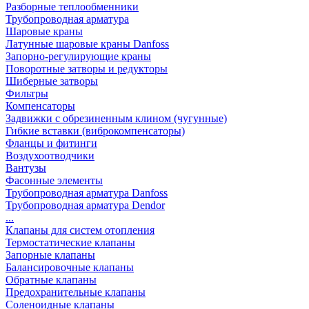
Разборные теплообменники
Трубопроводная арматура
Шаровые краны
Латунные шаровые краны Danfoss
Запорно-регулирующие краны
Поворотные затворы и редукторы
Шиберные затворы
Фильтры
Компенсаторы
Задвижки с обрезиненным клином (чугунные)
Гибкие вставки (виброкомпенсаторы)
Фланцы и фитинги
Воздухоотводчики
Вантузы
Фасонные элементы
Трубопроводная арматура Danfoss
Трубопроводная арматура Dendor
...
Клапаны для систем отопления
Термостатические клапаны
Запорные клапаны
Балансировочные клапаны
Обратные клапаны
Предохранительные клапаны
Соленоидные клапаны