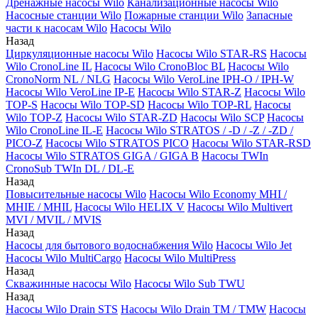
Дренажные насосы Wilo
Канализационные насосы Wilo
Насосные станции Wilo
Пожарные станции Wilo
Запасные
части к насосам Wilo
Насосы Wilo
Назад
Циркуляционные насосы Wilo
Насосы Wilo STAR-RS
Насосы
Wilo CronoLine IL
Насосы Wilo CronoBloc BL
Насосы Wilo
CronoNorm NL / NLG
Насосы Wilo VeroLine IPH-O / IPH-W
Насосы Wilo VeroLine IP-E
Насосы Wilo STAR-Z
Насосы Wilo
TOP-S
Насосы Wilo TOP-SD
Насосы Wilo TOP-RL
Насосы
Wilo TOP-Z
Насосы Wilo STAR-ZD
Насосы Wilo SCP
Насосы
Wilo CronoLine IL-E
Насосы Wilo STRATOS / -D / -Z / -ZD /
PICO-Z
Насосы Wilo STRATOS PICO
Насосы Wilo STAR-RSD
Насосы Wilo STRATOS GIGA / GIGA B
Насосы TWIn
CronoSub TWIn DL / DL-E
Назад
Повысительные насосы Wilo
Насосы Wilo Economy MHI /
MHIE / MHIL
Насосы Wilo HELIX V
Насосы Wilo Multivert
MVI / MVIL / MVIS
Назад
Насосы для бытового водоснабжения Wilo
Насосы Wilo Jet
Насосы Wilo MultiCargo
Насосы Wilo MultiPress
Назад
Скважинные насосы Wilo
Насосы Wilo Sub TWU
Назад
Насосы Wilo Drain STS
Насосы Wilo Drain TM / TMW
Насосы