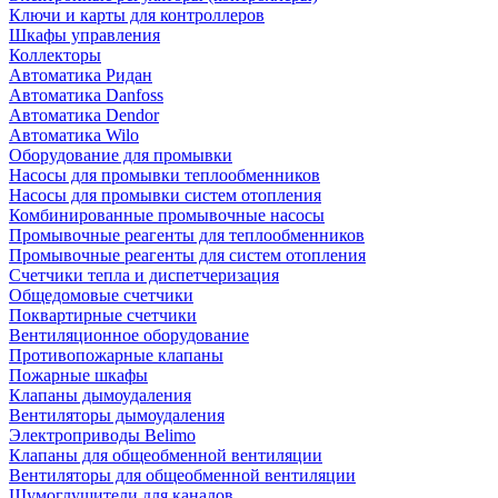
Ключи и карты для контроллеров
Шкафы управления
Коллекторы
Автоматика Ридан
Автоматика Danfoss
Автоматика Dendor
Автоматика Wilo
Оборудование для промывки
Насосы для промывки теплообменников
Насосы для промывки систем отопления
Комбинированные промывочные насосы
Промывочные реагенты для теплообменников
Промывочные реагенты для систем отопления
Счетчики тепла и диспетчеризация
Общедомовые счетчики
Поквартирные счетчики
Вентиляционное оборудование
Противопожарные клапаны
Пожарные шкафы
Клапаны дымоудаления
Вентиляторы дымоудаления
Электроприводы Belimo
Клапаны для общеобменной вентиляции
Вентиляторы для общеобменной вентиляции
Шумоглушители для каналов