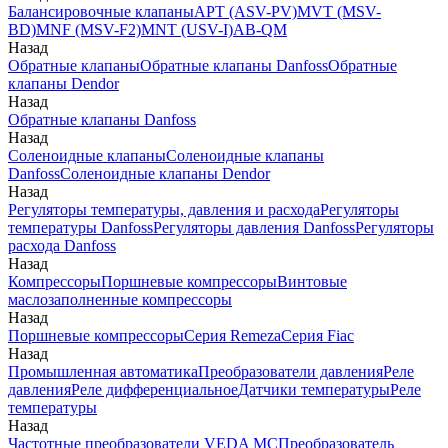
Балансировочные клапаны
APT (ASV-PV)
MVT (MSV-
BD)
MNF (MSV-F2)
MNT (USV-I)
AB-QM
Назад
Обратные клапаны
Обратные клапаны Danfoss
Обратные
клапаны Dendor
Назад
Обратные клапаны Danfoss
Назад
Соленоидные клапаны
Соленоидные клапаны
Danfoss
Соленоидные клапаны Dendor
Назад
Регуляторы температуры, давления и расхода
Регуляторы
температуры Danfoss
Регуляторы давления Danfoss
Регуляторы
расхода Danfoss
Назад
Компрессоры
Поршневые компрессоры
Винтовые
маслозаполненные компрессоры
Назад
Поршневые компрессоры
Серия Remeza
Серия Fiac
Назад
Промышленная автоматика
Преобразователи давления
Реле
давления
Реле дифференциальное
Датчики температуры
Реле
температуры
Назад
Частотные преобразователи VEDA MC
Преобразователь