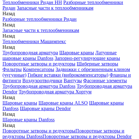
Теплообменники Ридан НН
Разборные теплообменники
Ридан
Запасные части к теплообменникам
Назад
Разборные теплообменники Ридан
Назад
Запасные части к теплообменникам
Назад
Теплообменники Машимпекс
Назад
Трубопроводная арматура
Шаровые краны
Латунные
шаровые краны Danfoss
Запорно-регулирующие краны
Поворотные затворы и редукторы
Шиберные затворы
Фильтры
Компенсаторы
Задвижки с обрезиненным клином
(чугунные)
Гибкие вставки (виброкомпенсаторы)
Фланцы и
фитинги
Воздухоотводчики
Вантузы
Фасонные элементы
Трубопроводная арматура Danfoss
Трубопроводная арматура
Dendor
Трубопроводная арматура Хортум
Назад
Шаровые краны
Шаровые краны ALSO
Шаровые краны
Danfoss
Шаровые краны Dendor
Назад
Шаровые краны Danfoss
Назад
Поворотные затворы и редукторы
Поворотные затворы и
редукторы Danfoss
Поворотные затворы и редукторы Dendor