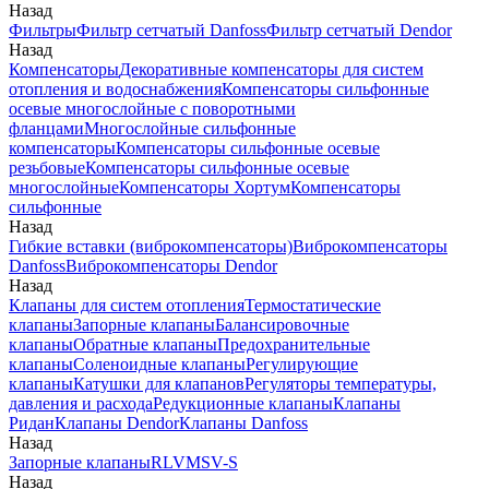
Назад
Фильтры
Фильтр сетчатый Danfoss
Фильтр сетчатый Dendor
Назад
Компенсаторы
Декоративные компенсаторы для систем
отопления и водоснабжения
Компенсаторы сильфонные
осевые многослойные с поворотными
фланцами
Многослойные сильфонные
компенсаторы
Компенсаторы сильфонные осевые
резьбовые
Компенсаторы сильфонные осевые
многослойные
Компенсаторы Хортум
Компенсаторы
сильфонные
Назад
Гибкие вставки (виброкомпенсаторы)
Виброкомпенсаторы
Danfoss
Виброкомпенсаторы Dendor
Назад
Клапаны для систем отопления
Термостатические
клапаны
Запорные клапаны
Балансировочные
клапаны
Обратные клапаны
Предохранительные
клапаны
Соленоидные клапаны
Регулирующие
клапаны
Катушки для клапанов
Регуляторы температуры,
давления и расхода
Редукционные клапаны
Клапаны
Ридан
Клапаны Dendor
Клапаны Danfoss
Назад
Запорные клапаны
RLV
MSV-S
Назад